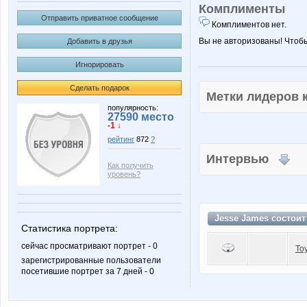
Комплименты
Отправить приватное сообщение
Комплиментов нет.
Вы не авторизованы! Чтоб
Добавить в друзья
Игнорировать
Сделать подарок
Метки лидеров
популярность:
27590 место
-1 ↓
рейтинг
872
?
Интервью
Как получить
уровень?
Jesse James состоит
Статистика портрета:
сейчас просматривают портрет - 0
To
зарегистрированные пользователи
посетившие портрет за 7 дней - 0